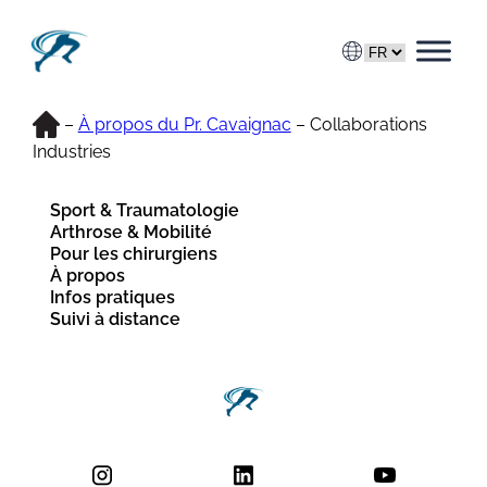
Aller
au
contenu
Accueil
–
À propos du Pr. Cavaignac
–
Collaborations
Industries
Sport & Traumatologie
Arthrose & Mobilité
Pour les chirurgiens
À propos
Infos pratiques
Suivi à distance