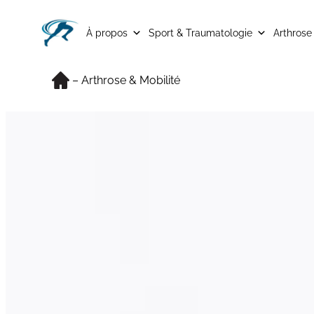
Aller
au
À propos
Sport & Traumatologie
Arthrose
contenu
Accueil
–
Arthrose & Mobilité