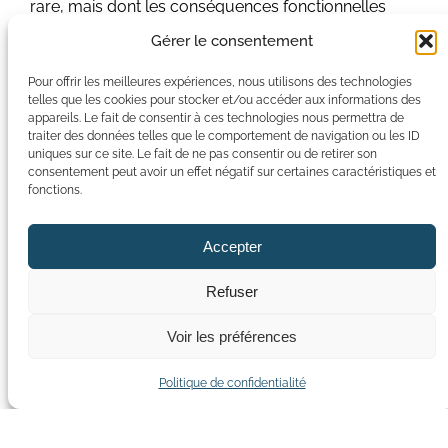
rare, mais dont les conséquences fonctionnelles
peuvent être lourdes en l’absence de prise en
Gérer le consentement
charge rapide.
Pour offrir les meilleures expériences, nous utilisons des technologies
Pourquoi survient cette lésion ?
telles que les cookies pour stocker et/ou accéder aux informations des
appareils. Le fait de consentir à ces technologies nous permettra de
traiter des données telles que le comportement de navigation ou les ID
Elle survient le plus souvent lors d’un traumatisme
uniques sur ce site. Le fait de ne pas consentir ou de retirer son
indirect : une réception de saut mal négociée, un
consentement peut avoir un effet négatif sur certaines caractéristiques et
fonctions.
rattrapage de chute en flexion brutale du genou, ou
une contraction violente et soudaine du quadriceps.
Un choc direct sur le tendon, plus rare, peut
Accepter
également en être la cause.
Refuser
Plusieurs facteurs augmentent le risque de
survenue :
Voir les préférences
Politique de confidentialité
Facteur
Explication
Vieillisse
Le tendon perd sa