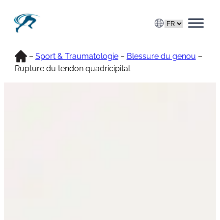
Aller
au
contenu
Accueil
–
Sport & Traumatologie
–
Blessure du genou
–
Rupture du tendon quadricipital