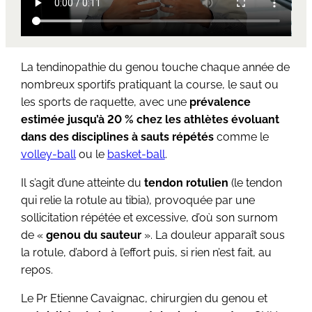
La tendinopathie du genou touche chaque année de
nombreux sportifs pratiquant la course, le saut ou
les sports de raquette, avec une
prévalence
estimée jusqu’à 20 % chez les athlètes évoluant
dans des disciplines à sauts répétés
comme le
volley-ball
ou le
basket-ball
.
Il s’agit d’une atteinte du
tendon rotulien
(le tendon
qui relie la rotule au tibia), provoquée par une
sollicitation répétée et excessive, d’où son surnom
de «
genou du sauteur
». La douleur apparaît sous
la rotule, d’abord à l’effort puis, si rien n’est fait, au
repos.
Le Pr Etienne Cavaignac, chirurgien du genou et