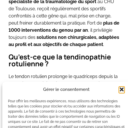
spécialiste de la traumatologie du sport
au CHU
de Toulouse, reçoit régulièrement des sportifs
confrontés à cette gêne qui, mal prise en charge,
peut freiner durablement la pratique. Fort de
plus de
1000 interventions du genou par an
, il privilégie
toujours des
solutions non chirurgicales,
adaptées
au profil et aux objectifs de chaque patient
.
Qu’est-ce que la tendinopathie
rotulienne ?
Le tendon rotulien prolonge le quadriceps depuis la
rotule jusqu’au tibia et joue un rôle d’amortisseur
Gérer le consentement
lors des sauts et des réceptions.
Pour offrir les meilleures expériences, nous utilisons des technologies
Une tendinopathie correspond à une
souffrance
telles que les cookies pour stocker et/ou accéder aux informations des
progressive
de ce tendon, liée à des
micro-lésions
appareils. Le fait de consentir à ces technologies nous permettra de
qui s’accumulent plus vite que sa capacité de
traiter des données telles que le comportement de navigation ou les ID
uniques sur ce site. Le fait de ne pas consentir ou de retirer son
réparation
.
consentement peut avoir un effet négatif sur certaines caractéristiques et