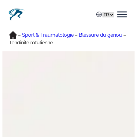
Aller
au
contenu
Accueil
–
Sport & Traumatologie
–
Blessure du genou
–
Tendinite rotulienne